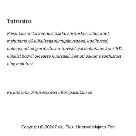
Tutvustus
Paisu Talu on täisteenust pakkuv ürituskorraldus koht,
mahutame 60 külalisega sünnipäevapeod, koolitused,
pulmapeod ning eriüritused. Suvisel ajal mahutame kuni 100
külalist hoovil olevasse kuursaali. Samuti pakume toitlustust
ning majutust.
Kirjuta oma üritusesoovist info@paisutalu.ee
Copyright © 2026 Paisu Talu - Üritused Majutus Toit