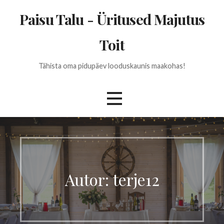
Skip
Paisu Talu - Üritused Majutus
to
content
Toit
Tähista oma pidupäev looduskaunis maakohas!
Autor: terje12